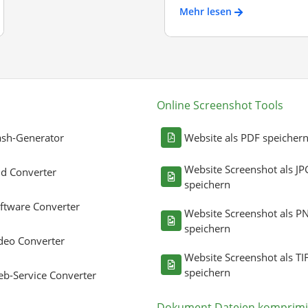
Mehr lesen
Online Screenshot Tools
sh-Generator
Website als PDF speicher
Website Screenshot als JP
ld Converter
speichern
ftware Converter
Website Screenshot als P
speichern
deo Converter
Website Screenshot als TI
speichern
b-Service Converter
Dokument Dateien komprimi