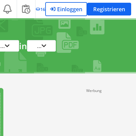
Einloggen
Registrieren
16
in
...
...
Werbung