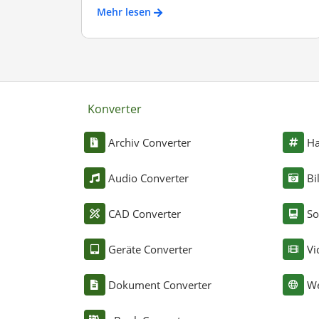
Mehr lesen
Konverter
Archiv Converter
Ha
Audio Converter
Bi
CAD Converter
So
Geräte Converter
Vi
Dokument Converter
We