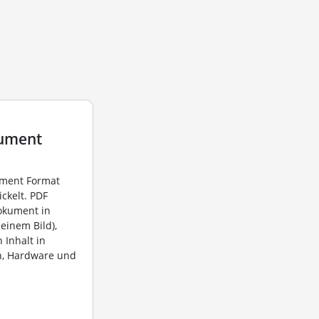
cument
ument Format
ckelt. PDF
okument in
einem Bild),
 Inhalt in
, Hardware und