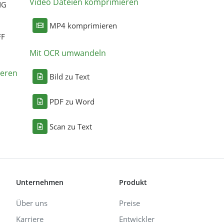
Video Dateien komprimieren
NG
MP4 komprimieren
FF
Mit OCR umwandeln
eren
Bild zu Text
PDF zu Word
Scan zu Text
Unternehmen
Produkt
Über uns
Preise
Karriere
Entwickler