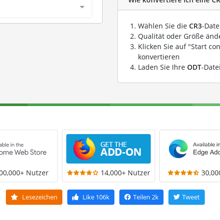
Wählen Sie die
CR3
-Date
Qualität oder Größe ände
Klicken Sie auf "Start co
konvertieren
Laden Sie Ihre
ODT
-Date
00,000+ Nutzer
14,000+ Nutzer
30,00
Lesezeichen
Like
106k
Teilen
2k
Tweet