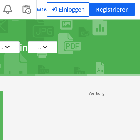
Einloggen
Registrieren
16
in
...
...
Werbung