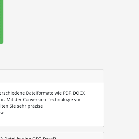
verschiedene Dateiformate wie PDF, DOCX,
hr. Mit der Conversion-Technologie von
lten Sie sehr präzise
se.
3-Datei in eine ODT-Datei?