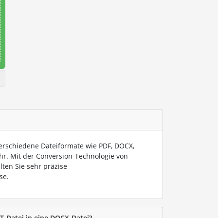
verschiedene Dateiformate wie PDF, DOCX,
hr. Mit der Conversion-Technologie von
lten Sie sehr präzise
se.
XT-Datei in eine DOCX-Datei?