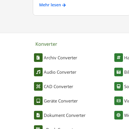
Mehr lesen
Konverter
Archiv Converter
Ha
Audio Converter
Bi
CAD Converter
So
Geräte Converter
Vi
Dokument Converter
We