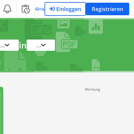
Einloggen
Registrieren
16
in
...
...
Werbung