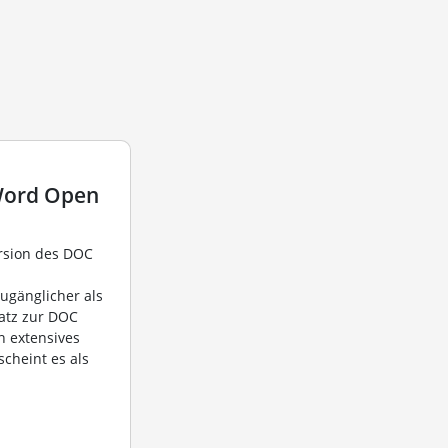
Word Open
ersion des DOC
ugänglicher als
satz zur DOC
n extensives
scheint es als