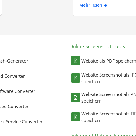
Mehr lesen
Online Screenshot Tools
sh-Generator
Website als PDF speicher
Website Screenshot als JP
ld Converter
speichern
ftware Converter
Website Screenshot als P
speichern
deo Converter
Website Screenshot als TI
speichern
b-Service Converter
Dokument Dateien komprimi