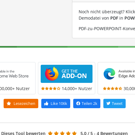
Noch nicht überzeugt? Klic
Demodatei von
PDF
in
POW
PDF-zu-POWERPOINT-Konvert
00,000+ Nutzer
14,000+ Nutzer
30,00
Lesezeichen
Like
106k
Teilen
2k
Tweet
Dieses Tool bewerten
5.0
/ 5 - 4 Bewertungen