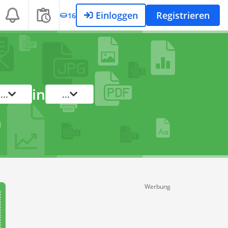
Einloggen
Registrieren
16
in
...
...
Werbung