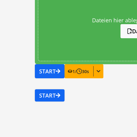
Dateien hier abl
D
START
1
/
30
s
START