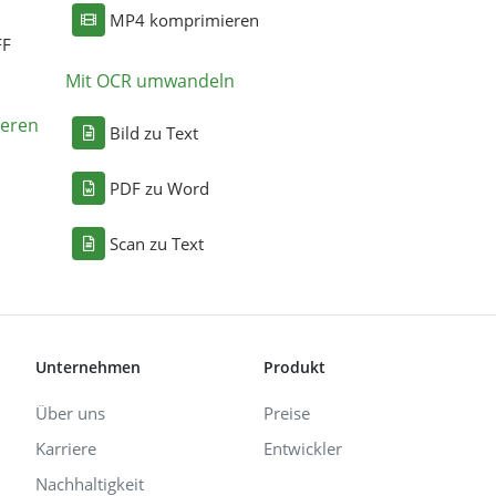
MP4 komprimieren
FF
Mit OCR umwandeln
eren
Bild zu Text
PDF zu Word
Scan zu Text
Unternehmen
Produkt
Über uns
Preise
Karriere
Entwickler
Nachhaltigkeit