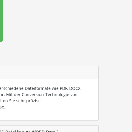
verschiedene Dateiformate wie PDF, DOCX,
hr. Mit der Conversion-Technologie von
lten Sie sehr präzise
se.
PS-Datei in eine WORD-Datei?