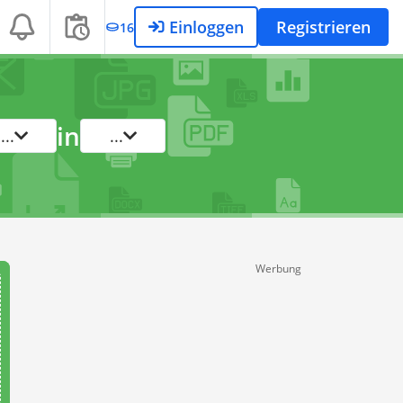
Einloggen
Registrieren
16
in
...
...
Werbung