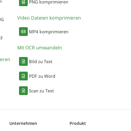
G
PNG komprimieren
Video Dateien komprimieren
NG
MP4 komprimieren
FF
Mit OCR umwandeln
eren
Bild zu Text
PDF zu Word
Scan zu Text
Unternehmen
Produkt