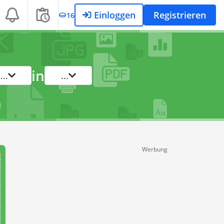
Einloggen
Registrieren
16
in
...
...
Werbung