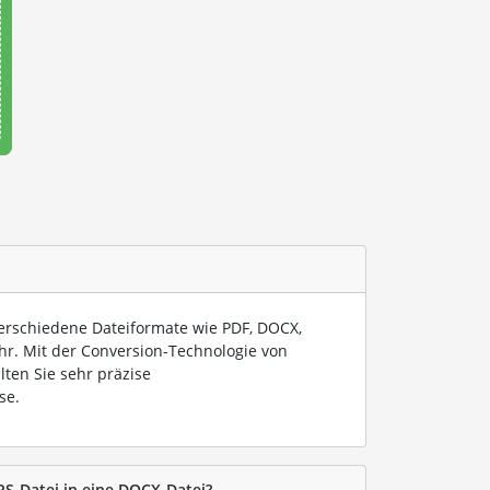
verschiedene Dateiformate wie PDF, DOCX,
hr. Mit der Conversion-Technologie von
lten Sie sehr präzise
se.
PS-Datei in eine DOCX-Datei?