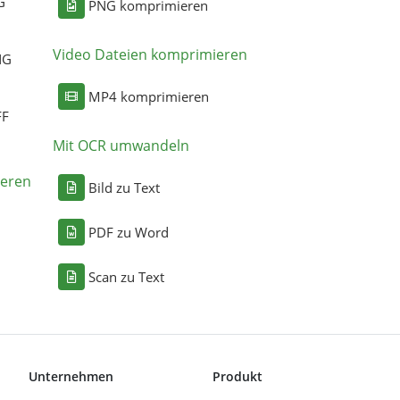
G
PNG komprimieren
Video Dateien komprimieren
NG
MP4 komprimieren
FF
Mit OCR umwandeln
eren
Bild zu Text
PDF zu Word
Scan zu Text
Unternehmen
Produkt