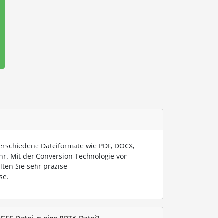
verschiedene Dateiformate wie PDF, DOCX,
hr. Mit der Conversion-Technologie von
lten Sie sehr präzise
se.
AGES-Datei in eine PPTX-Datei?