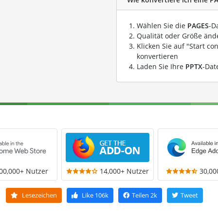
Wählen Sie die
PAGES
-D
Qualität oder Größe ände
Klicken Sie auf "Start co
konvertieren
Laden Sie Ihre
PPTX
-Dat
00,000+ Nutzer
14,000+ Nutzer
30,00
Lesezeichen
Like
106k
Teilen
2k
Tweet