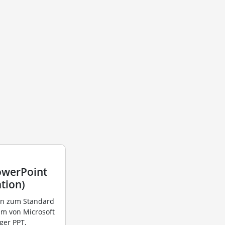
owerPoint
tion)
n zum Standard
mm von Microsoft
ger PPT,