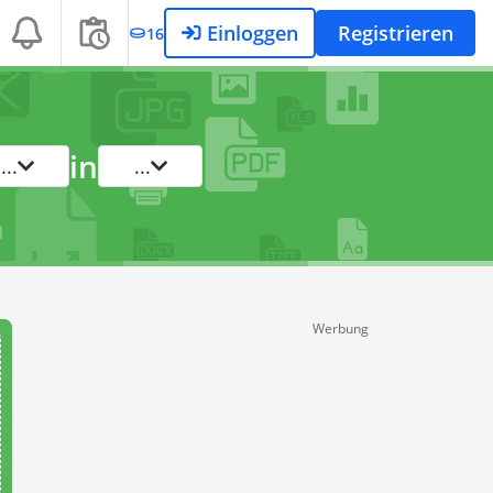
Einloggen
Registrieren
16
in
...
...
Werbung