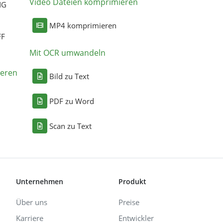
Video Dateien komprimieren
NG
MP4 komprimieren
FF
Mit OCR umwandeln
eren
Bild zu Text
PDF zu Word
Scan zu Text
Unternehmen
Produkt
Über uns
Preise
Karriere
Entwickler