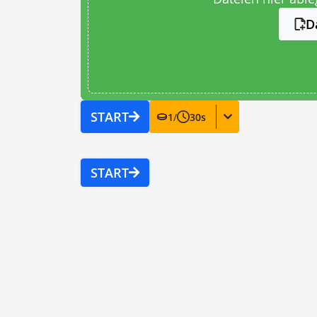
D
START
1
/
30
s
START