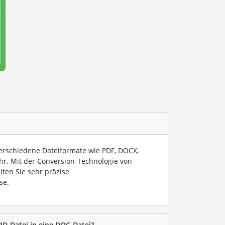
verschiedene Dateiformate wie PDF, DOCX,
hr. Mit der Conversion-Technologie von
lten Sie sehr präzise
se.
PD-Datei in eine DOC-Datei?