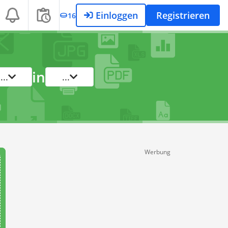
Einloggen
Registrieren
16
in
...
...
Werbung