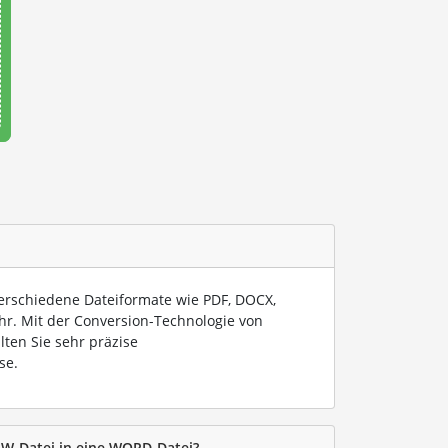
verschiedene Dateiformate wie PDF, DOCX,
hr. Mit der Conversion-Technologie von
lten Sie sehr präzise
se.
AW-Datei in eine WORD-Datei?