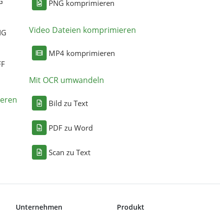
G
PNG komprimieren
Video Dateien komprimieren
NG
MP4 komprimieren
FF
Mit OCR umwandeln
eren
Bild zu Text
PDF zu Word
Scan zu Text
Unternehmen
Produkt