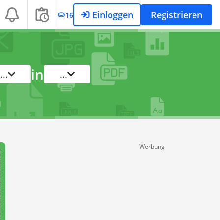
Einloggen
Registrieren
16
in
...
...
Werbung