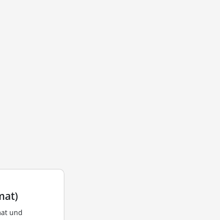
mat)
mat und