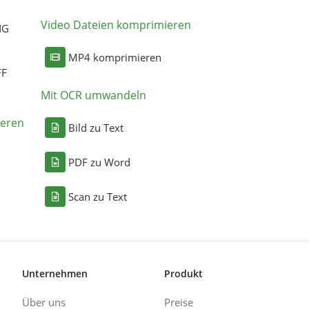
Video Dateien komprimieren
NG
MP4 komprimieren
FF
Mit OCR umwandeln
eren
Bild zu Text
PDF zu Word
Scan zu Text
Unternehmen
Produkt
Über uns
Preise