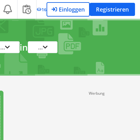
Einloggen
Registrieren
16
in
...
...
Werbung