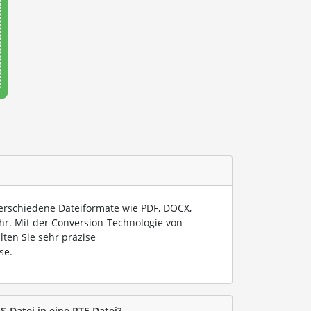
verschiedene Dateiformate wie PDF, DOCX,
hr. Mit der Conversion-Technologie von
lten Sie sehr präzise
se.
S-Datei in eine RTF-Datei?