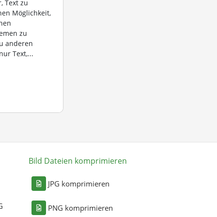
, Text zu
hen Möglichkeit,
chen
temen zu
zu anderen
ur Text,...
Bild Dateien komprimieren
n
JPG komprimieren
G
PNG komprimieren