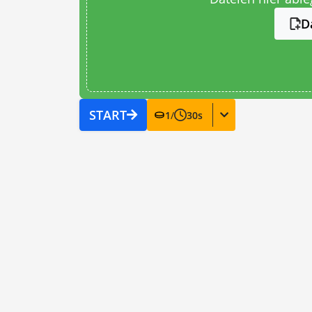
D
START
1
/
30
s