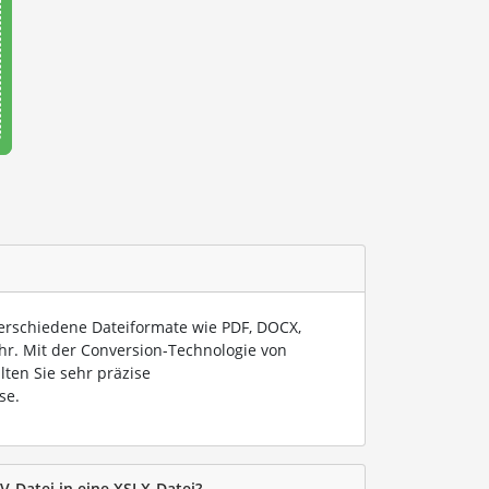
verschiedene Dateiformate wie PDF, DOCX,
hr. Mit der Conversion-Technologie von
lten Sie sehr präzise
se.
V-Datei in eine XSLX-Datei?