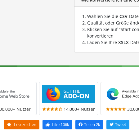
Wählen Sie die
CSV
-Date
Qualität oder Größe ände
Klicken Sie auf "Start co
konvertieren
Laden Sie Ihre
XSLX
-Dat
00,000+ Nutzer
14,000+ Nutzer
30,00
Lesezeichen
Like
106k
Teilen
2k
Tweet