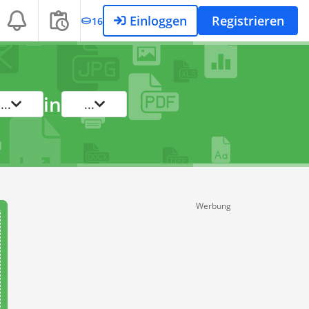
Einloggen
Registrieren
16
in
...
...
Werbung