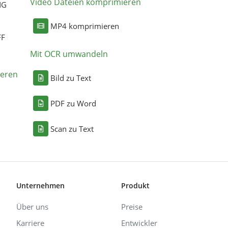
Video Dateien komprimieren
NG
MP4 komprimieren
FF
Mit OCR umwandeln
eren
Bild zu Text
PDF zu Word
Scan zu Text
Unternehmen
Produkt
Über uns
Preise
Karriere
Entwickler