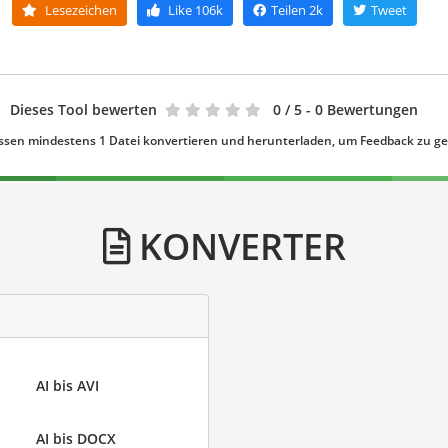
Lesezeichen
Like
106k
Teilen
2k
Tweet
Dieses Tool bewerten
0
/ 5 - 0 Bewertungen
ssen mindestens 1 Datei konvertieren und herunterladen, um Feedback zu g
KONVERTER
AI bis AVI
AI bis DOCX