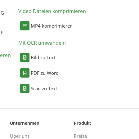
Video Dateien komprimieren
NG
MP4 komprimieren
FF
Mit OCR umwandeln
eren
Bild zu Text
PDF zu Word
Scan zu Text
Unternehmen
Produkt
Über uns
Preise