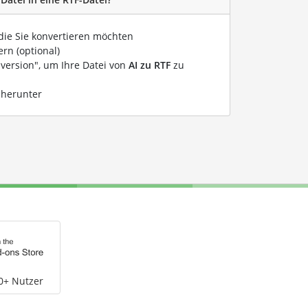
 die Sie konvertieren möchten
rn (optional)
nversion", um Ihre Datei von
AI zu RTF
zu
 herunter
0+ Nutzer