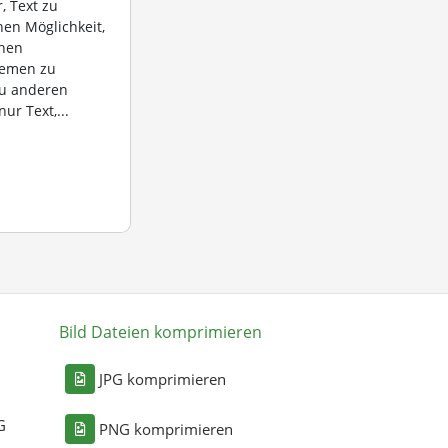
, Text zu
hen Möglichkeit,
chen
temen zu
zu anderen
ur Text,...
Bild Dateien komprimieren
n
JPG komprimieren
G
PNG komprimieren