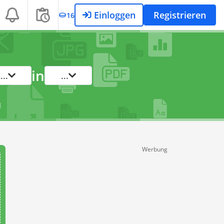
Einloggen
Registrieren
16
in
...
...
Werbung