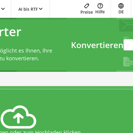
AI bis RTF
Hilfe
DE
Preise
rter
Konvertieren
licht es Ihnen, Ihre
zu konvertieren.
egen oder zum Hochladen klicken