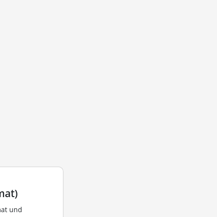
mat)
mat und